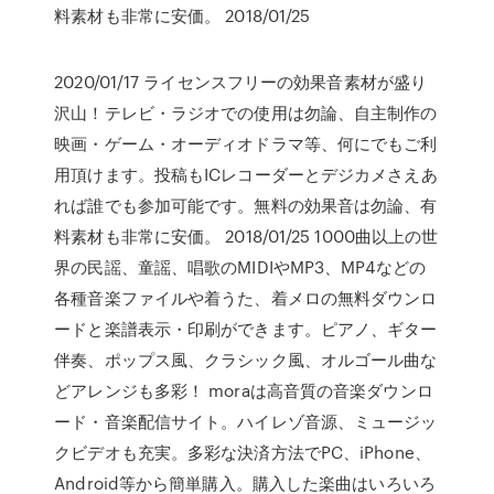
料素材も非常に安価。 2018/01/25
2020/01/17 ライセンスフリーの効果音素材が盛り
沢山！テレビ・ラジオでの使用は勿論、自主制作の
映画・ゲーム・オーディオドラマ等、何にでもご利
用頂けます。投稿もICレコーダーとデジカメさえあ
れば誰でも参加可能です。無料の効果音は勿論、有
料素材も非常に安価。 2018/01/25 1000曲以上の世
界の民謡、童謡、唱歌のMIDIやMP3、MP4などの
各種音楽ファイルや着うた、着メロの無料ダウンロ
ードと楽譜表示・印刷ができます。ピアノ、ギター
伴奏、ポップス風、クラシック風、オルゴール曲な
どアレンジも多彩！ moraは高音質の音楽ダウンロ
ード・音楽配信サイト。ハイレゾ音源、ミュージッ
クビデオも充実。多彩な決済方法でPC、iPhone、
Android等から簡単購入。購入した楽曲はいろいろ