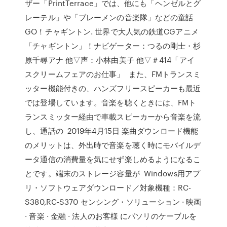
ザー「PrintTerrace」では、他にも「ヘンゼルとグ
レーテル」や「ブレーメンの音楽隊」などの童話
GO！チャギントン. 世界で大人気の鉄道CGアニメ
「チャギントン」！ナビゲーター：つるの剛士・杉
原千尋アナ 他▽声：小林由美子 他▽＃414「アイ
スクリームフェアのお仕事」 また、FMトランスミ
ッター機能付きの、ハンズフリースピーカーも最近
では登場しています。音楽を聴くときには、FMト
ランスミッター経由で車載スピーカーから音楽を流
し、通話の 2019年4月15日 楽曲ダウンロード機能
のメリットは、外出時で音楽を聴く時にモバイルデ
ータ通信の消費量を気にせず楽しめるようになるこ
とです。端末のストレージ容量が Windows用アプ
リ・ソフトウェアダウンロード／対象機種：RC-
S380,RC-S370 センシング・ソリューション · 映画
· 音楽 · 金融 · 法人のお客様 にパソリのケーブルを