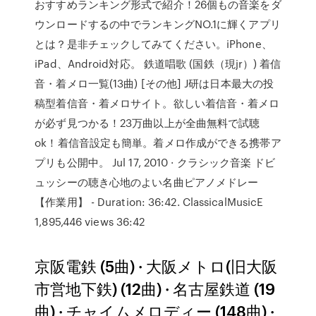
おすすめランキング形式で紹介！26個もの音楽をダ
ウンロードするの中でランキングNO.1に輝くアプリ
とは？是非チェックしてみてください。iPhone、
iPad、Android対応。 鉄道唱歌 (国鉄（現jr）) 着信
音・着メロ一覧(13曲) [その他] J研は日本最大の投
稿型着信音・着メロサイト。欲しい着信音・着メロ
が必ず見つかる！23万曲以上が全曲無料で試聴
ok！着信音設定も簡単。着メロ作成ができる携帯ア
プリも公開中。 Jul 17, 2010 · クラシック音楽 ドビ
ュッシーの聴き心地のよい名曲ピアノメドレー
【作業用】 - Duration: 36:42. ClassicalMusicE
1,895,446 views 36:42
京阪電鉄 (5曲) · 大阪メトロ(旧大阪
市営地下鉄) (12曲) · 名古屋鉄道 (19
曲) · チャイムメロディー (148曲) ·