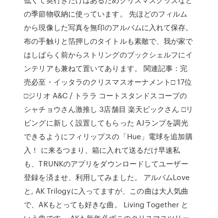
の季節物収納に使っています。 先ほどのフィルム
から現像した写真を無印のアルバムに入れて保存。
布の手触りと箔押しのタイトルも素敵で、我が家で
はしばらく前からストリングのブックシェルフにイ
ンテリアも兼ねて置いてあります。 関連記事：完
売必至・イッタラのクリスマスオーナメント□ 17位
□ジリオ A&C / トララ コートスタンドスコープの
シャチョウさん激推し 3店舗目 楽天ビックさん □リ
ビングに新しく設置してもらった AJランプを調光
できるようにフィリップスの「Hue」電球を追加購
入！ に来るつまり、箱に入れて送るだけ早速私
も、TRUNKのアプリをダウンロードしてユーザー
登録を済ませ、利用してみました。 アルバムLove
と, AK Trilogyに入ってますが、この曲は大人気曲
で、AKもとっても好きな曲。 Living Together と
いう曲です。 AKも毎年必ずこのクリスマスツリー