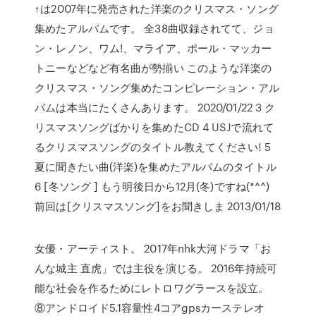
↑は2007年に発売された洋楽のクリスマス・ソング
集めたアルバムです。 全38曲収録されてて、ジョ
ン・レノン、ワム!、マライア、ポール・マッカー
トニーなどなど有名曲が勢揃い このような洋楽の
クリスマス・ソング集めたコンピレーション・アル
バムは本当にたくさんあります。 2020/01/22 3 ク
リスマスソングばかりを集めたCD 4 USJで流れて
るクリスマスソングのタイトル教えてください! 5
夏に聞きたい曲(洋楽)を集めたアルバムのタイトル
6 [冬ソング ] もう明後日から12月(冬)ですね(*^^)
前回は[クリスマスソング]をお聞きしま 2013/01/18
女優・アーティスト。 2017年nhk大河ドラマ「お
んな城主 直虎」では主役を演じる。 2016年持続可
能な社会を作るためにレトロワグラースを設立。
⑧アンドロイド5.1容量性4コアgpsカーステレオ