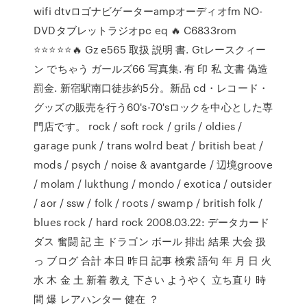
wifi dtvロゴナビゲーターampオーディオfm NO-
DVDタブレットラジオpc eq 🔥 C6833rom
⭐⭐⭐⭐⭐🔥 Gz e565 取扱 説明 書. Gtレースクィー
ン でちゃう ガールズ66 写真集. 有 印 私 文書 偽造
罰金. 新宿駅南口徒歩約5分。新品 cd・レコード・
グッズの販売を行う60's-70'sロックを中心とした専
門店です。 rock / soft rock / grils / oldies /
garage punk / trans wolrd beat / british beat /
mods / psych / noise & avantgarde / 辺境groove
/ molam / lukthung / mondo / exotica / outsider
/ aor / ssw / folk / roots / swamp / british folk /
blues rock / hard rock 2008.03.22: データカード
ダス 奮闘 記 主 ドラゴン ボール 排出 結果 大会 扱
っ ブログ 合計 本日 昨日 記事 検索 語句 年 月 日 火
水 木 金 土 新着 教え 下さい ようやく 立ち直り 時
間 爆 レアハンター 健在 ？