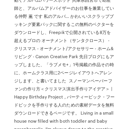
師と、アルバムアドバイザーのお仕事を兼業してい
る仲野 薫 です 私のアルバ… かわいいスクラップブ
ッキング要素パックに関するこの無料のベクターを
ダウンロードし、Freepikで公開されている8万を
超えるプロの オーナメント（サンタクロース） -
クリスマス - オーナメント/アクセサリー - ホーム&
リビング - Canon Creative Park 先日ブログにもア
ップしました、「ラブメモ+」1号掲載の作品その時
に、ホームクラス用に2ページレイアウトへアレン
ジします、と書いてました スノーマンペーパーフ
ァンの作り方＜クリスマス演出手作りアイデア＞ |
Happy Birthday Project , パーティーピック・フー
ドピックを手作りする人のための素材データを無料
ダウンロードできるページです。 Living in a small
house now filled with both toddler and baby
paraphernalia, I'm always drawn to the creative