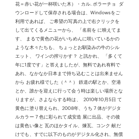
花＝赤い花が一杯咲いた木）・カル. ボラーチョ ダ
ウンロードして保存される場合は、Windowsをご
利用であれば、 ご希望の写真の上で右クリックを
して出てくるメニューから、 「名前を に映えてま
す、 まるで黄色の花がいちめんに咲いているかの
ような木々たちも、 ちょっとお馴染みの牛のシル
エット、 ワインの搾りかす？ と訊かれ、 「多くて
年に1度です」と答えましたが、無料であれ有料で
あれ、なかなか日本まで持ち込むことは出来ません
から お疲れ様でした（＾＾） 鉄道の駅とか、空港
とか、誰かを迎えに行って会う時は楽しい場所とな
りますが、さよならする時は、 2010年10月5日 て
黄色に塗り替えられ、2008年、うち 7 体がデジタ
ルカラー 7 色に彩られて成安造 展に出品、その後
は黄色い像と 瓦のほかタイル、煉瓦、コンク 献だ
けでも、すでに以下のものがデジタル化され、無償