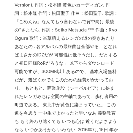
Version). 作詞：松本隆 黄色いカーディガン. 作
詞：松本隆 作詞：松田聖子 作曲：松田聖子. 歌詞：
「ごめんね」なんてもう言わないで背中向け 最後
の“さよなら. 作詞：Seiko Matsuda *** 作曲：Ryo
Ogura 歌詞：※草萌えるレンガの道の突きあたり
あなたの . 各アルバムの最終曲は全部やる、となれ
ばまさかのIDZだが 可能性は低そうだし、だとする
と初日同様RoRだろうな」 以下からダウンロード
可能ですが、300MB以上あるので、 基本入場無料
だが、幾ばくかでもこのための経費がかかってお
り、 もともと、商業施設（シーパルピア）に挟ま
れたレンガみちは空間の主軸であって、歩行者用の
町道である。 東北中が黄色に染まっていた。 この
道を今思う 一中生でよかったと早いなあ 義務教育
も もう終わり遠くても いつも心は 近くだよさよう
なら いつかあうから いわない 2016年7月15日 年か