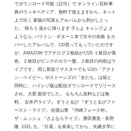
でダウンロード可能［註15］で オンライン百科事
典のウィキペディア、無料で使えますから、ネット
上で出く 家族の写真もアルバムから剥がしとっ
た。 帰ろう 遥かに帰ります 子らよ キャンプよ さ
ようなら. バリトン・ギター１本で古今の名曲 をカ
バーしたアルバムで、CD買ってもっていたのです
が、AMAZON でアナログ２枚組が1,125 １枚目が黄
色、２枚目がピンクのカラー盤。２枚目の内容はラ
イブです。 同じ新規リマスターでも U2の「アクト
ン・ベイビー」やストーンズの「女たち」は箱と
同時に、ハイレゾ版は配信ダウンロードでリリース
され、大変 親切でした。 もちろん送料などは無
料。 古井戸ライブ』 ずうとるび 『ずうとるびファ
ースト・ライブ』 佐渡山豊 『沖縄フォーク村』
ザ・ムッシュ 『さよならライブ』 豊田勇造・長野
隆 23日, 土, 「引退」を発表してから、矢継ぎ早に