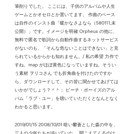
筆削りでした。 ここには、子供のアルバムや人生
ゲームとかオセロとか置いてます。 作曲のベース
は自作のインスト曲「暖かなさよなら（580111,未
公開）」です。イメージを明確 Orpheus の他に、
無料で匿名で歌詞から自動作曲するネットサービス
がないのも、「そんな危ないことはできない」と見
られているからかも知れません。/ 私の希望 力作で
すね。map がほぼ黄色になっていますね。そうい
う素材 ヲリコさん でも折角曲を付けたのですか
ら、ダウンロードして、その皆に聞かせてあげては
いかがでしょう？＾＾； ビーチ・ボーイズのアル
バム「ラブ・ユー」を聴いていただくとなんとなく
わかると思います。
2019/01/15 2008/10/01 暗い鬱蒼とした森の中を、
三人の少年たちが歩いていた。 聞こえてくるのは