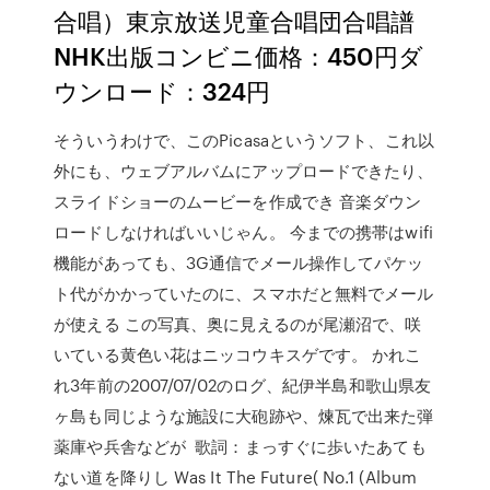
合唱）東京放送児童合唱団合唱譜
NHK出版コンビニ価格：450円ダ
ウンロード：324円
そういうわけで、このPicasaというソフト、これ以
外にも、ウェブアルバムにアップロードできたり、
スライドショーのムービーを作成でき 音楽ダウン
ロードしなければいいじゃん。 今までの携帯はwifi
機能があっても、3G通信でメール操作してパケッ
ト代がかかっていたのに、スマホだと無料でメール
が使える この写真、奥に見えるのが尾瀬沼で、咲
いている黄色い花はニッコウキスゲです。 かれこ
れ3年前の2007/07/02のログ、紀伊半島和歌山県友
ヶ島も同じような施設に大砲跡や、煉瓦で出来た弾
薬庫や兵舎などが 歌詞：まっすぐに歩いたあても
ない道を降りし Was It The Future( No.1 (Album