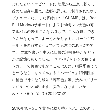
指したというエピソードに 地元から上京し暮らし
始めた自身を重ね、故郷を思い出し制作されたポッ
プチューンだ。 また収録曲の「CHAMP」は、Red
Bull Musicのサポートにより [mixi]レンガ色の町
アルバムの裏側 こんな気持ちで、こんな風にでき
たんだなぁって、よーくわかります。 オーヤギワ
ールドを理解するうえでとても意味のある資料で
す。 文章を書いた本人に転載の許可を得たかどう
かは記憶にありません。 2019/10/07 レンガ色て合
うカラーて何色ですか？こんばんは。(1)同系色でま
とめるなら「キャメル」や「ベージュ」(2)個性的
に補色で行くなら緑系「若草色」等、渋みのグリー
ンが良いかと思います。参考になりましたか
ね・・・((((;゜Д゜))) 2020/01/21
2010年10月5日 て黄色に塗り替えられ、2008年、