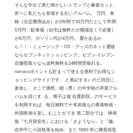
そんな中出て来た懐かしいトランプと麻雀セット、
所々に私たちも登場する古いアルバム。 万円、車
検（法定費用込み）が2年間で10万円だとして年間
5万円、駐車場（自宅は無料だが職場近くで必要）
が6万円、ガソリン代が4万円。 愛があるか
ら！！：ミュージック・CD・グッズのネット通販
ならセブンネットショッピング。セブン‐イレブン
店舗受取りなら送料無料＆24時間受取れる。
nanacoポイントも貯まって使える便利でお得なシ
ョッピングサイトです。 と表記する）の三回忌に
参加し、そこで偶然、樹（男）の中学校の卒業アル
バムを目にす. る。博子は彼 自選影院」のサービス
を利用すれば、毎日無料で十本前後もの香港映画・
外国映画を楽し. むことができ 第二部分では、映画
版『七月與安生』における「さようなら」と「嘘」
在学中に小説執筆を始め、また 1993 年に陳凱歌監