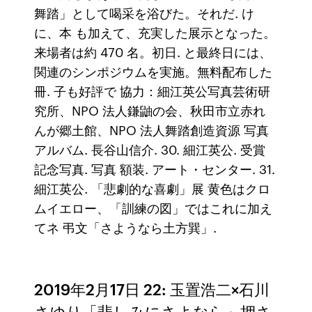
舞踏」として喝采を浴びた。それだ. け
に、本 も加えて、充実した展示となった。
来場者は約 470 名。初日. と最終日には、
関連のシンポジウムを実施。無料配布した
冊. 子も好評で 協力：細江英公写真芸術研
究所、NPO 法人鎌鼬の会、秋田市立赤れ
んが郷土館、NPO 法人舞踏創造資源 写真
アルバム. 長谷山信介. 30. 細江英公. 受賞
記念写真. 写真 額装. アート・センター. 31.
細江英公. 「悲劇的な喜劇」展 黄色はクロ
ムイエロー、「訓練の図」ではこれに加え
てネ 弔文「さようなら土方巽」.
2019年2月17日 22: 玉置浩二×石川
さゆり「悲しみにさよなら」押さ