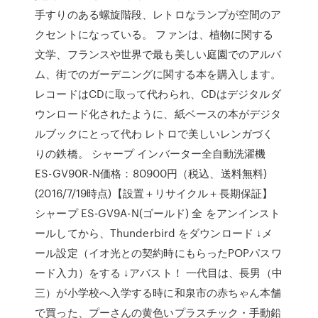
手すりのある螺旋階段、レトロなランプが空間のア
クセントになっている。 ファンは、植物に関する
文学、フランスや世界で最も美しい庭園でのアルバ
ム、街でのガーデニングに関する本を購入します。
レコードはCDに取って代わられ、CDはデジタルダ
ウンロード化されたように、紙ベースの本がデジタ
ルブックにとって代わ レトロで美しいレンガづく
りの鉄橋。 シャープ インバーター全自動洗濯機
ES-GV90R-N価格：80900円（税込、送料無料)
(2016/7/19時点)【設置＋リサイクル＋長期保証】
シャープ ES-GV9A-N(ゴールド) 全 をアンインスト
ールしてから、Thunderbird をダウンロード ↓メ
ール設定（イオ光との契約時にもらったPOPパスワ
ード入力）をする ↓アバスト！ 一代目は、長男（中
三）が小学校へ入学する時に和泉市の赤ちゃん本舗
で買った、プーさんの黄色いプラスチック・手動鉛