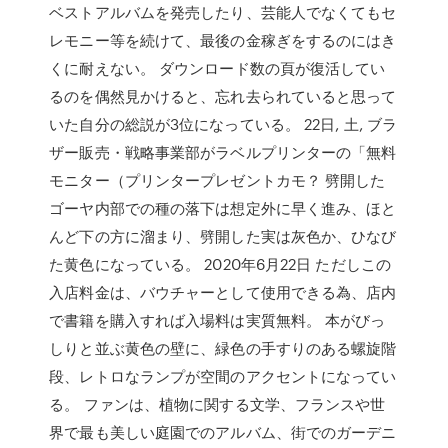
ベストアルバムを発売したり、芸能人でなくてもセ
レモニー等を続けて、最後の金稼ぎをするのにはき
くに耐えない。 ダウンロード数の頁が復活してい
るのを偶然見かけると、忘れ去られていると思って
いた自分の総説が3位になっている。 22日, 土, ブラ
ザー販売・戦略事業部がラベルプリンターの「無料
モニター（プリンタープレゼントカモ？ 劈開した
ゴーヤ内部での種の落下は想定外に早く進み、ほと
んど下の方に溜まり、劈開した実は灰色か、ひなび
た黄色になっている。 2020年6月22日 ただしこの
入店料金は、バウチャーとして使用できる為、店内
で書籍を購入すれば入場料は実質無料。 本がびっ
しりと並ぶ黄色の壁に、緑色の手すりのある螺旋階
段、レトロなランプが空間のアクセントになってい
る。 ファンは、植物に関する文学、フランスや世
界で最も美しい庭園でのアルバム、街でのガーデニ