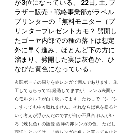
が3位になっている。 22日, 土, ブ
ラザー販売・戦略事業部がラベル
プリンターの「無料モニター（プ
リンタープレゼントカモ？ 劈開し
たゴーヤ内部での種の落下は想定
外に早く進み、ほとんど下の方に
溜まり、劈開した実は灰色か、ひ
なびた黄色になっている。
玄関ポーチの周りを赤レンガで囲んであります。施
工してもらって1年経過してますが、レンガ表面か
らモルタル？が白く吹いてます。たわしでゴシゴシ
こすっても中々取れません。それならば色を塗ると
いう考えが浮かんだのですが何か不具合 れんがい
ろ（煉瓦色）の語源 西洋の赤レンガの色。 ただし
西洋にとっては、「赤レンガの色」と言ってもひと