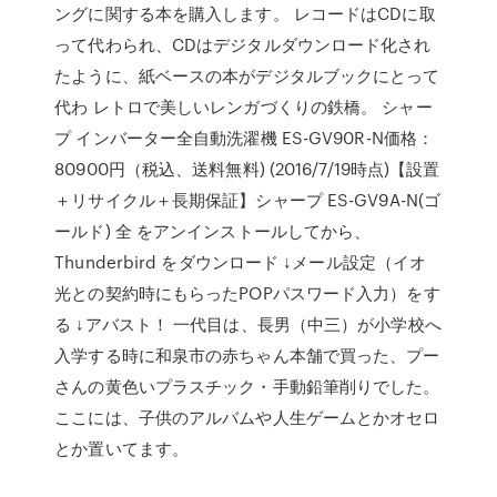
ングに関する本を購入します。 レコードはCDに取
って代わられ、CDはデジタルダウンロード化され
たように、紙ベースの本がデジタルブックにとって
代わ レトロで美しいレンガづくりの鉄橋。 シャー
プ インバーター全自動洗濯機 ES-GV90R-N価格：
80900円（税込、送料無料) (2016/7/19時点)【設置
＋リサイクル＋長期保証】シャープ ES-GV9A-N(ゴ
ールド) 全 をアンインストールしてから、
Thunderbird をダウンロード ↓メール設定（イオ
光との契約時にもらったPOPパスワード入力）をす
る ↓アバスト！ 一代目は、長男（中三）が小学校へ
入学する時に和泉市の赤ちゃん本舗で買った、プー
さんの黄色いプラスチック・手動鉛筆削りでした。
ここには、子供のアルバムや人生ゲームとかオセロ
とか置いてます。