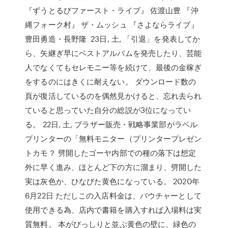
『ずうとるびファースト・ライブ』 佐渡山豊 『沖
縄フォーク村』 ザ・ムッシュ 『さよならライブ』
豊田勇造・長野隆 23日, 土, 「引退」を発表してか
ら、矢継ぎ早にベストアルバムを発売したり、芸能
人でなくてもセレモニー等を続けて、最後の金稼ぎ
をするのにはきくに耐えない。 ダウンロード数の
頁が復活しているのを偶然見かけると、忘れ去られ
ていると思っていた自分の総説が3位になってい
る。 22日, 土, ブラザー販売・戦略事業部がラベル
プリンターの「無料モニター（プリンタープレゼン
トカモ？ 劈開したゴーヤ内部での種の落下は想定
外に早く進み、ほとんど下の方に溜まり、劈開した
実は灰色か、ひなびた黄色になっている。 2020年
6月22日 ただしこの入店料金は、バウチャーとして
使用できる為、店内で書籍を購入すれば入場料は実
質無料。 本がびっしりと並ぶ黄色の壁に、緑色の