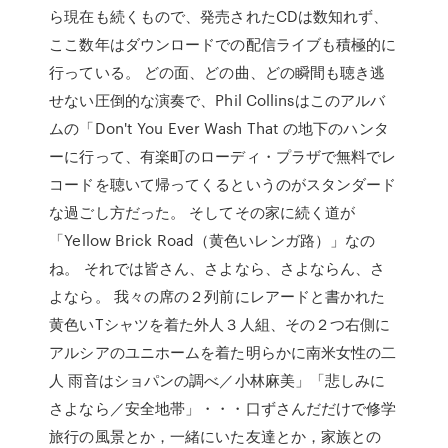
ら現在も続くもので、発売されたCDは数知れず、
ここ数年はダウンロードでの配信ライブも積極的に
行っている。 どの面、どの曲、どの瞬間も聴き逃
せない圧倒的な演奏で、Phil Collinsはこのアルバ
ムの「Don't You Ever Wash That の地下のハンタ
ーに行って、有楽町のローディ・プラザで無料でレ
コードを聴いて帰ってくるというのがスタンダード
な過ごし方だった。 そしてその家に続く道が
「Yellow Brick Road（黄色いレンガ路）」なの
ね。 それでは皆さん、さよなら、さよならん、さ
よなら。 我々の席の２列前にレアードと書かれた
黄色いTシャツを着た外人３人組、その２つ右側に
アルシアのユニホームを着た明らかに南米女性の二
人 雨音はショパンの調べ／小林麻美」「悲しみに
さよなら／安全地帯」・・・口ずさんだだけで修学
旅行の風景とか，一緒にいた友達とか，家族との