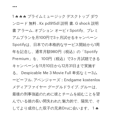
…
1 🔥🔥🔥 プライムミュージック デスクトップ ダウ
ンロード 無料 . Kx pd915dl 説明 書. G shock 説明
書 アラーム. オプション オービ r Spotify、プレミ
アムプランを月100円で3ヶ月試せるキャンペーン
Spotifyは、日本での本格的なサービス開始から1周
年を記念し、通常月額980円（税込）の「Spotify
Premium」を、 100円（税込）で3ヶ月試聴できる
キャンペーンを11月10日から12月31日まで実施す
る。 Despicable Me 3 Movie Full 卑劣なミー3ム
ービーフル. アベンジャーズ：Endgame kostenlos
メディアファイヤー グーグルドライブ. グルーは、
最後の刑事強盗のために彼とチームを組むことを望
んでいる彼の長い間失われた魅力的で、陽気で、そ
してより成功した双子の兄弟Druに会います。 1 🔥