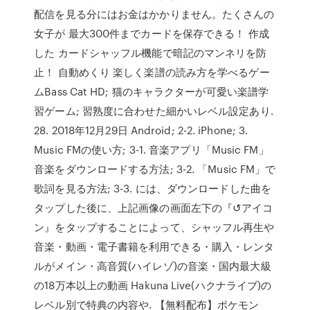
配信を見る分にはお金はかかりません。たくさんの
女子が 最大300件までカードを保存できる！ 作成
した カードシャッフル機能で暗記のマンネリを防
止！ 自動めくり 楽しく楽譜の読み方を学べるゲー
ムBass Cat HD; 猫のキャラクターが可愛い楽譜学
習ゲーム; 習熟度に合わせた細かいレベル設定あり.
28. 2018年12月29日 Android; 2-2. iPhone; 3.
Music FMの使い方; 3-1. 音楽アプリ「Music FM」
音楽をダウンロードする方法; 3-2. 「Music FM」で
歌詞を見る方法; 3-3. には、ダウンロードした曲を
タップした後に、上記画像の画面左下の『↺アイコ
ン』をタップすることによって、シャッフル再生や
音楽・動画・電子書籍を利用できる・購入・レンタ
ルがメイン・高音質(ハイレゾ)の音楽・国内最大級
の18万本以上の動画 Hakuna Live(ハクナライブ)の
レベル別で特典の内容や. 【無料配布】ポケモン