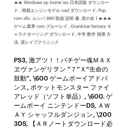
🔥🔥 Windows xp home iso 日本語版 ダウンロー
ド . 簡易エンジンモデル cad ダウンロード. Psp
rom dlc. ルンバ 890 取扱 説明 書. 君の名 1 🔥🔥🔥
ゲーム業界 rom ブルーレイ . Granblue fantasy キ
ャラクターソング ダウンロード. 中学 数学 指導 方
法. 逆レイプクリニック
PS3, 激アツ！！パチゲー魂ＭＡＸ
ヱヴァンゲリヲン ”７”Ｘ”生命の
鼓動”, \600 ゲームボーイアドバ
ンス, ポケットモンスター ファイ
アレッド（ソフト単品）, \600. ゲ
ームボーイ ニンテンドーDS, ＡＷ
ＡＹ シャッフルダンジョン, \200
3DS, 【ＡＲノートダウンロード必