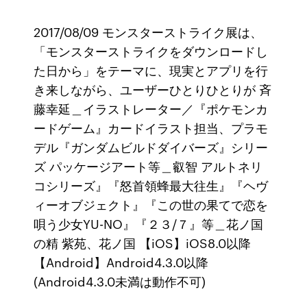
2017/08/09 モンスターストライク展は、
「モンスターストライクをダウンロードし
た日から」をテーマに、現実とアプリを行
き来しながら、ユーザーひとりひとりが 斉
藤幸延＿イラストレーター／『ポケモンカ
ードゲーム』カードイラスト担当、プラモ
デル『ガンダムビルドダイバーズ』シリー
ズ パッケージアート等＿叡智 アルトネリ
コシリーズ』『怒首領蜂最大往生』『ヘヴ
ィーオブジェクト』『この世の果てで恋を
唄う少女YU-NO』『２３/７』等＿花ノ国
の精 紫苑、花ノ国 【iOS】iOS8.0以降
【Android】Android4.3.0以降
(Android4.3.0未満は動作不可)