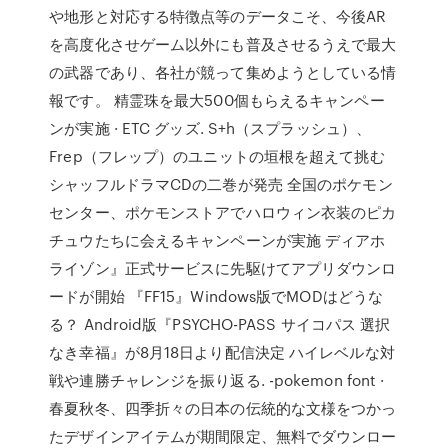
や地形と対応する特徴点等のデータこそ、今後AR
を高度化させゲーム以外にも普及させるうえで最大
の武器であり、各社が競って集めようとしている情
報です。 精霊珠を最大500個もらえるキャンペー
ンが実施 · ETC グッズ. S+h（スプラッシュ）、
Frep（フレップ）のユニットの垣根を超えて挑む
シャッフルドラマCDの二巻が発売 全国のポケモン
センター、ポケモンストアでハロウィン衣装のピカ
チュウたちに会えるキャンペーンが実施 ディアホ
ライゾン』正式サービスに先駆けてアプリダウンロ
ードが開始 『FF15』Windows版でMODはどうな
る？ Android版『PSYCHO-PASS サイコパス 選択
なき幸福』が8月18日より配信決定 ハイレベルな対
戦や連勝チャレンジを振り返る. -pokemon font ·
春夏秋冬、四季折々の日本の伝統的な文様をつかっ
たデザインアイテムが期間限定、無料でダウンロー