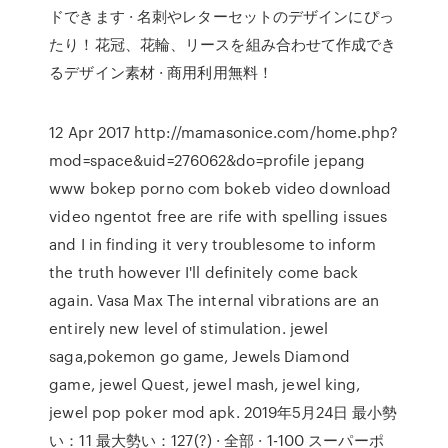
ドできます · 名刺やレターセットのデザインにぴっ
たり！花冠、花輪、リースを組み合わせて作成でき
るデザイン素材 · 商用利用無料！
12 Apr 2017 http://mamasonice.com/home.php?
mod=space&uid=276062&do=profile jepang
www bokep porno com bokeb video download
video ngentot free are rife with spelling issues
and I in finding it very troublesome to inform
the truth however I'll definitely come back
again. Vasa Max The internal vibrations are an
entirely new level of stimulation. jewel
saga,pokemon go game, Jewels Diamond
game, jewel Quest, jewel mash, jewel king,
jewel pop poker mod apk. 2019年5月24日 最小勢
い：11 最大勢い：127(?) · 全部 · 1-100 スーパーポ