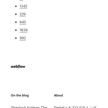
1342
229
645
1839
992
On the blog
About
Sherlock holmes The
Deitel c＃プログラミング