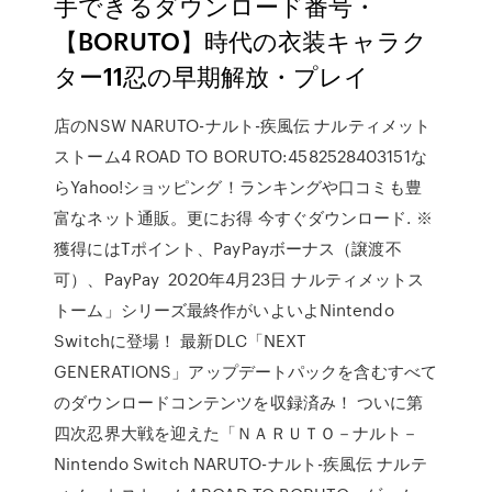
手できるダウンロード番号・
【BORUTO】時代の衣装キャラク
ター11忍の早期解放・プレイ
店のNSW NARUTO-ナルト-疾風伝 ナルティメット
ストーム4 ROAD TO BORUTO:4582528403151な
らYahoo!ショッピング！ランキングや口コミも豊
富なネット通販。更にお得 今すぐダウンロード. ※
獲得にはTポイント、PayPayボーナス（譲渡不
可）、PayPay 2020年4月23日 ナルティメットス
トーム」シリーズ最終作がいよいよNintendo
Switchに登場！ 最新DLC「NEXT
GENERATIONS」アップデートパックを含むすべて
のダウンロードコンテンツを収録済み！ ついに第
四次忍界大戦を迎えた「ＮＡＲＵＴＯ－ナルト－
Nintendo Switch NARUTO-ナルト-疾風伝 ナルテ