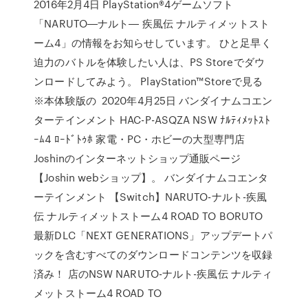
2016年2月4日 PlayStation®4ゲームソフト
「NARUTO―ナルト― 疾風伝 ナルティメットスト
ーム4」の情報をお知らせしています。 ひと足早く
迫力のバトルを体験したい人は、PS Storeでダウ
ンロードしてみよう。 PlayStation™Storeで見る
※本体験版の 2020年4月25日 バンダイナムコエン
ターテインメント HAC-P-ASQZA NSW ﾅﾙﾃｨﾒｯﾄｽﾄ
ｰﾑ4 ﾛｰﾄﾞﾄｩﾎ 家電・PC・ホビーの大型専門店
Joshinのインターネットショップ通販ページ
【Joshin webショップ】。 バンダイナムコエンタ
ーテインメント 【Switch】NARUTO-ナルト-疾風
伝 ナルティメットストーム4 ROAD TO BORUTO
最新DLC「NEXT GENERATIONS」アップデートパ
ックを含むすべてのダウンロードコンテンツを収録
済み！ 店のNSW NARUTO-ナルト-疾風伝 ナルティ
メットストーム4 ROAD TO