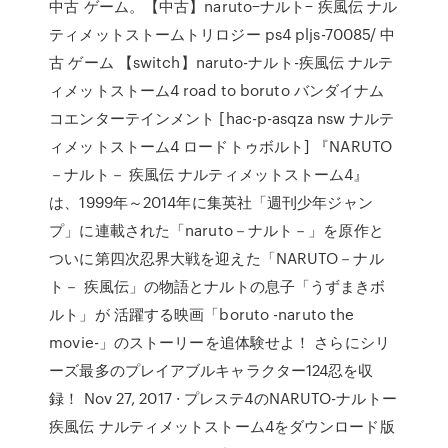
中古 ゲーム。【中古】naruto−ナルト− 疾風伝 ナル
ティメットストームトリロジー ps4 pljs-70085/ 中
古 ゲーム 【switch】naruto-ナルト-疾風伝 ナルテ
ィメットストーム4 road to boruto バンダイナム
コエンターテインメント [hac-p-asqza nsw ナルテ
ィメットストーム4 ロードトゥボルト] 『NARUTO
－ナルト－ 疾風伝 ナルティメットストーム4』
は、1999年～2014年に集英社「週刊少年ジャン
プ」に連載された「naruto－ナルト－」を原作と
ついに第四次忍界大戦を迎えた「NARUTO－ナル
ト－ 疾風伝」の物語とナルトの息子「うずまきボ
ルト」が 活躍する映画「boruto -naruto the
movie-」のストーリーを追体験せよ！ さらにシリ
ーズ最多のプレイアブルキャラクター124忍を収
録！ Nov 27, 2017 · プレステ4のNARUTO-ナルトー
疾風伝 ナルティメットストーム4をダウンロード版