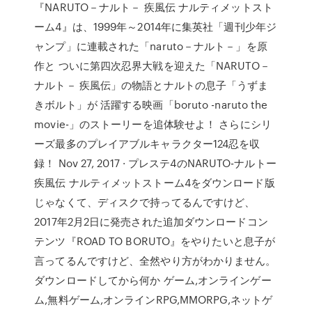
『NARUTO－ナルト－ 疾風伝 ナルティメットスト
ーム4』は、1999年～2014年に集英社「週刊少年ジ
ャンプ」に連載された「naruto－ナルト－」を原
作と ついに第四次忍界大戦を迎えた「NARUTO－
ナルト－ 疾風伝」の物語とナルトの息子「うずま
きボルト」が 活躍する映画「boruto -naruto the
movie-」のストーリーを追体験せよ！ さらにシリ
ーズ最多のプレイアブルキャラクター124忍を収
録！ Nov 27, 2017 · プレステ4のNARUTO-ナルトー
疾風伝 ナルティメットストーム4をダウンロード版
じゃなくて、ディスクで持ってるんですけど、
2017年2月2日に発売された追加ダウンロードコン
テンツ『ROAD TO BORUTO』をやりたいと息子が
言ってるんですけど、全然やり方がわかりません。
ダウンロードしてから何か ゲーム,オンラインゲー
ム,無料ゲーム,オンラインRPG,MMORPG,ネットゲ