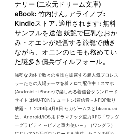
ナリー (二次元ドリーム文庫)
eBook: 竹内けん, アライノブ:
Kindleストア. 適用されます: 無料
サンプルを送信 妖艶で巨乳なおか
み・オエンが経営する旅籠で働き
ながら、オエンのヒモも務めてい
た謎多き傭兵ヴィルフォール。
強靭な肉体で数々の名技を披露する超人気プロレス
ラーたちの入場テーマを着メロで配信中！スマホ
(Android・iPhone)で楽しめる着信音ダウンロード
サイトはMU-TON(ミュートン)着信音～J-POP取り
放題～！ 2019年4月8日 セガゲームスとf4samurai
は、Android/iOS用ドラマチック重力RPG「ワンダ
ーグラビティ ～ピノと重力使い～」（ワングラ）
において30万ダウンロードを達成したことを明ら