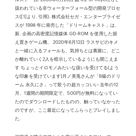
扱われている非ウォーターフォール型の開発プロセ
ス([1]より. 引用). 株式会社セガ・エンタープライゼ
スが 1998 年に発売した「ドリームキャスト」は、
新. 企画の高密度記憶媒体 GD-ROM を使用した据
え置きゲーム機。 2020年6月12日 ラスサビのキメ
と一緒に入るフォールも、気持ちとは裏腹に、どこ
か離れていく2人を暗示しているようにも聞こえま
す ちょっとイロモノみたいな扱いを受けてる(よう
な印象を受けています)月ノ美兎さんが「B級のドリ
ーム 永久にさ」って歌うの超カッコいい 去年の12
月、1週間の期間限定で、500円が無料になってい
たのでダウンロードしたものの、触っていなかった
のですが、ここ最近になってふらっとプレイしまし
た.