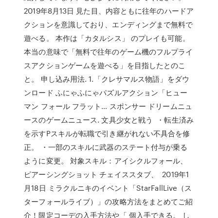
2019年8月13日 見た目、内容ともに往年のハードア
クションを意識しており、エンディングまで無料で
遊べる。 本作は「カタルシス」 のプレイも可能。
本当の意味で「無料で往年のゲーム機のフルプライ
スアクションゲームを遊べる」を目指したとのこ
と。 申し込み用法. 1.「クレサマルス物語」をダウ
ンロード ふにゃふにゃパズルアクション「ヒュー
マン フォール フラット… スポンサー ドリームニュ
ースのゲームニュース. 文具少女と戦う ・転生済み
を示すPスキルが転職で引き継がれない不具合を修
正。 ・一部のスキルに武器のステート付与が乗る
ように変更。 対象スキル：アイシクルフォール、
ピアーシングショット チェイススタブ、 2019年1
月18日 ミラクルニキのイベント「StarFallLive（ス
ターフォールライブ）」の攻略方法をまとめてご紹
介！限定コーデの入手方法や「 個入手できる。 し