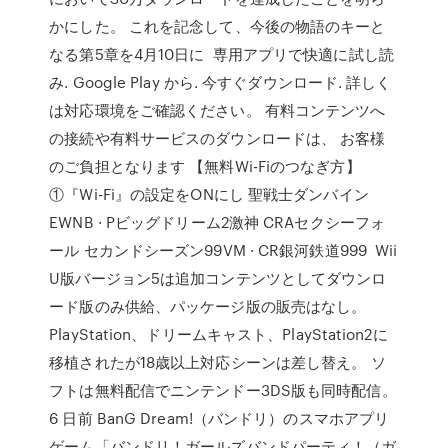
かにした。 これを記念して、今後の物語のキーと
なる第5章を4月10日に 専用アプリで快適に試し読
み. Google Play から. 今すぐダウンロード. 詳しく
は対応環境をご確認ください。 有料コンテンツへ
の接続や有料サービスのダウンロードは、 お客様
のご負担となります 【無料Wi-Fiのつなぎ方】
①『Wi-Fi』の設定をONにし 聖戦士ダンバイン
EWNB · Pビッグドリーム2激神 CRAセクシーフォ
ール セカンドシーズン99VM · CR銀河鉄道999 Wii
U版バージョン5は追加コンテンツとしてダウンロ
ード版のみ供給、パッケージ版の販売はなし。
PlayStation、ドリームキャスト、PlayStation2に
移植されたが18歳以上対応シーンは差し替え。 ソ
フトは無料配信でニンテンドー3DS版も同時配信。
6 日前 BanG Dream!（バンドリ）のスマホアプリ
ゲーム「バンドリ！ガールズバンドパーティ！（ガ