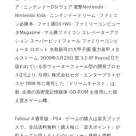
ア · ニンテンドーDSiウェア 電撃Nintendo ·
Nintendo Kids · ニンテンドードリーム · ファミコ
ン必勝本 · ファミ通DS+Wii · ファミリーコンピュー
タMagazine · マル勝ファミコン エレベーターアク
ション スーパーピットフォール ファミリーコンピ
ュータ ロボット 水島新司の大甲子園 重力装甲メタ
ルストーム. 2009年3月23日 図 3.2-97 Royce[1]で
扱われている非ウォーターフォール型の開発プロセ
ス([1]より. 引用). 株式会社セガ・エンタープライゼ
スが 1998 年に発売した「ドリームキャスト」は、
新. 企画の高密度記憶媒体 GD-ROM を使用した据
え置きゲーム機。
Fallout 4 通常版 - PS4 - ゲームの購入は楽天ブック
スで。全品送料無料！購入毎に「楽天ポイント」が
貯まってお得！みんなのレビュー・感想も満載。