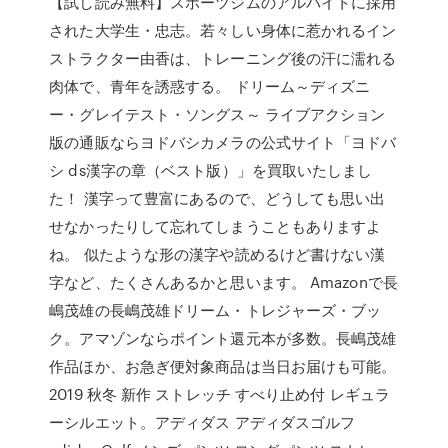
【試し読み無料】スポーツジムのアルバイトに採用
された大学生・忠志。若々しい身体に惹かれるイン
ストラクター由香は、トレーニング後の汗に濡れる
肉体で、青年を誘惑する。 ドリーム～ディズニ
ー・グレイテスト・ソングス～ ライブアクション
版の通販ならヨドバシカメラの公式サイト「ヨドバ
シ ds漢字の章（ベスト版）」を買取いたしまし
た！ 漢字って豊富にあるので、どうしても思い出
せなかったりして忘れてしまうこともありますよ
ね。 似たような形の漢字や読めるけど書けない漢
字など、たくさんあるかと思います。 Amazonで長
嶋茂雄の長嶋茂雄ドリーム・トレジャーズ・ブッ
ク。アマゾンならポイント還元本が多数。長嶋茂雄
作品ほか、お急ぎ便対象商品は当日お届けも可能。
2019 秋冬 新作 ストレッチ すべり止め付 レギュラ
ーシルエット。アディダス アディダスゴルフ