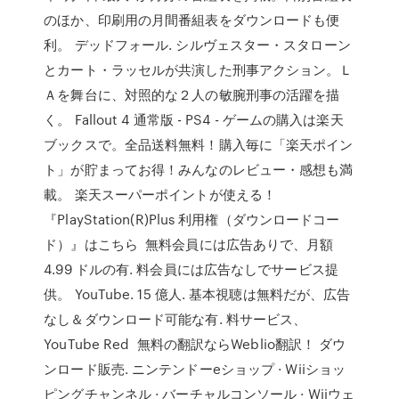
のほか、印刷用の月間番組表をダウンロードも便
利。 デッドフォール. シルヴェスター・スタローン
とカート・ラッセルが共演した刑事アクション。Ｌ
Ａを舞台に、対照的な２人の敏腕刑事の活躍を描
く。 Fallout 4 通常版 - PS4 - ゲームの購入は楽天
ブックスで。全品送料無料！購入毎に「楽天ポイン
ト」が貯まってお得！みんなのレビュー・感想も満
載。 楽天スーパーポイントが使える！
『PlayStation(R)Plus 利用権（ダウンロードコー
ド）』はこちら 無料会員には広告ありで、月額
4.99 ドルの有. 料会員には広告なしでサービス提
供。 YouTube. 15 億人. 基本視聴は無料だが、広告
なし＆ダウンロード可能な有. 料サービス、
YouTube Red 無料の翻訳ならWeblio翻訳！ ダウ
ンロード販売. ニンテンドーeショップ · Wiiショッ
ピングチャンネル · バーチャルコンソール · Wiiウェ