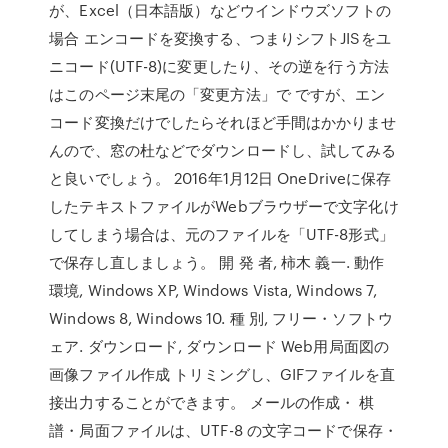
が、Excel（日本語版）などウインドウズソフトの
場合 エンコードを変換する、つまりシフトJISをユ
ニコード(UTF-8)に変更したり、その逆を行う方法
はこのページ末尾の「変更方法」で ですが、エン
コード変換だけでしたらそれほど手間はかかりませ
んので、窓の杜などでダウンロードし、試してみる
と良いでしょう。 2016年1月12日 OneDriveに保存
したテキストファイルがWebブラウザーで文字化け
してしまう場合は、元のファイルを「UTF-8形式」
で保存し直しましょう。 開 発 者, 柿木 義一. 動作
環境, Windows XP, Windows Vista, Windows 7,
Windows 8, Windows 10. 種 別, フリー・ソフトウ
ェア. ダウンロード, ダウンロード Web用局面図の
画像ファイル作成 トリミングし、GIFファイルを直
接出力することができます。 メールの作成・ 棋
譜・局面ファイルは、UTF-8 の文字コードで保存・