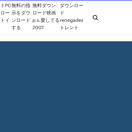
ドPC
無料の指
無料ダウン
ダウンロー
ンロー
示をダウ
ロード映画
ド
イトイ
ンロード
p.s.愛してる
renegades
する
2007
トレント