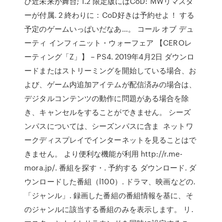
び近未来が舞台; 1.2 限定版にはCoD: MWリマスタ
ーが付属. 2 終わりに：CoD好きは予約せよ！ する
予定のゲームいっぱいだなあ…。 コール オブ デュ
ーティ インフィニット・ウォーフェア 【CEROレ
ーティング「Z」】 – PS4. 2019年4月2日 ダウンロ
ードまたはストリーミングを開始している場合、お
よび、ゲーム内追加アイテムが配信済みの場合は、
デジタルコンテンツの動作に問題がある場合を除
き、キャンセルをすることができません。 シーズ
ンパスについては、シーズンパスに含ま ネットワ
ークディスプレイでインターネットを見ることはで
きません。 より便利な機能が利用 http://r.me-
mora.jp/. 番組を探す・. 予約する ダウンロード. ダ
ウンロードした番組（l100）. ドラマ、映画などの.
「ジャンル」. 録画した番組の番組情報を基に、そ
のジャンルに該当する番組のみを表示します。 リ.