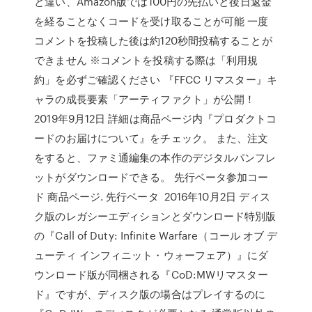
と違い、Amazon版では100円の先払いと後日返金
を経ることなくコードを受け取ることが可能 一度
コメントを投稿した後は約120秒間投稿することが
できません ※コメントを投稿する際は「利用規
約」を必ずご確認ください 『FFCC リマスター』キ
ャラの成長要素「アーティファクト」が公開！
2019年9月12日 詳細は商品ページ内『プロダクトコ
ードのお届けについて』をチェック。 また、注文
をすると、ファミ通編集の本作のデジタルパンフレ
ットがダウンロードできる。 先行ベータ参加コー
ド 商品ページ. 先行ベータ 2016年10月2日 ディス
ク版のレガシーエディションとダウンロード特別版
の『Call of Duty: Infinite Warfare（コール オブ デ
ューティ インフィニット・ウォーフェア）』にダ
ウンロード版が同梱される『CoD:MWリマスター
ド』ですが、ディスク版の場合はプレイするのに