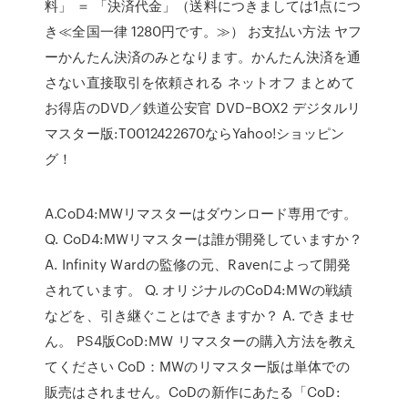
料」 ＝ 「決済代金」（送料につきましては1点につ
き≪全国一律 1280円です。≫） お支払い方法 ヤフ
ーかんたん決済のみとなります。かんたん決済を通
さない直接取引を依頼される ネットオフ まとめて
お得店のDVD／鉄道公安官 DVD−BOX2 デジタルリ
マスター版:T0012422670ならYahoo!ショッピン
グ！
A.CoD4:MWリマスターはダウンロード専用です。
Q. CoD4:MWリマスターは誰が開発していますか？
A. Infinity Wardの監修の元、Ravenによって開発
されています。 Q. オリジナルのCoD4:MWの戦績
などを、引き継ぐことはできますか？ A. できませ
ん。 PS4版CoD:MW リマスターの購入方法を教え
てください CoD：MWのリマスター版は単体での
販売はされません。CoDの新作にあたる「CoD: