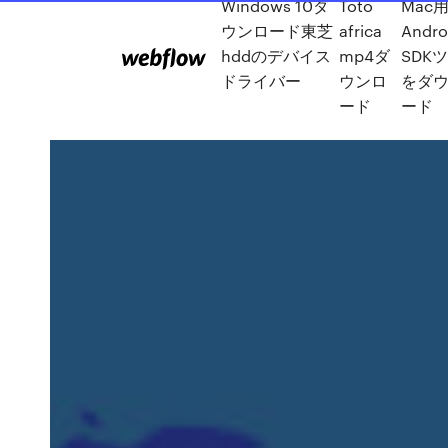
Windows 10ダ
Toto
Mac
ウンロード東芝
africa
Andro
hddのデバイス
mp4ダ
SDK
ドライバー
ウンロ
をダ
ード
ード