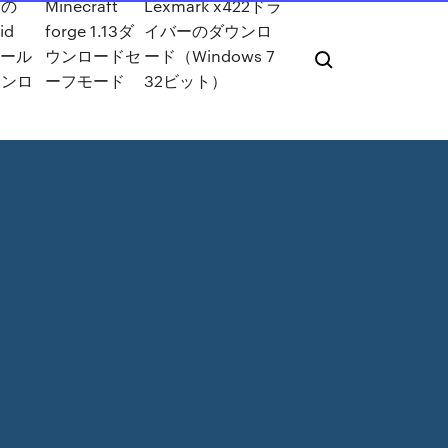
用の
Minecraft
Lexmark x422ドラ
id
forge 1.13ダ
イバーのダウンロ
ツール
ウンロードセ
ード（Windows 7
ウンロ
ーフモード
32ビット）